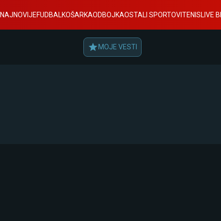
NAJNOVIJE
FUDBAL
KOŠARKA
ODBOJKA
OSTALI SPORTOVI
TENIS
LIVE 
MOJE VESTI